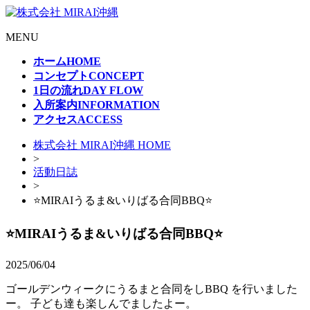
MENU
ホーム
HOME
コンセプト
CONCEPT
1日の流れ
DAY FLOW
入所案内
INFORMATION
アクセス
ACCESS
株式会社 MIRAI沖縄 HOME
>
活動日誌
>
⭐️MIRAIうるま&いりばる合同BBQ⭐️
⭐️MIRAIうるま&いりばる合同BBQ⭐️
2025/06/04
ゴールデンウィークにうるまと合同をしBBQ を行いました
ー。 子ども達も楽しんでましたよー。