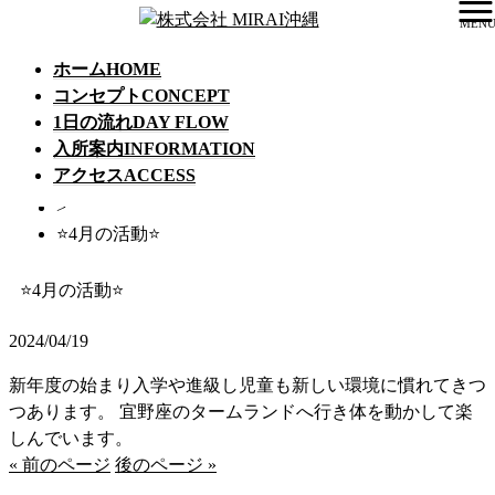
MEN
ホーム
HOME
コンセプト
CONCEPT
1日の流れ
DAY FLOW
株式会社 MIRAI沖縄 HOME
入所案内
INFORMATION
>
アクセス
ACCESS
活動日誌
>
⭐️4月の活動⭐️
⭐️4月の活動⭐️
2024/04/19
新年度の始まり入学や進級し児童も新しい環境に慣れてきつ
つあります。 宜野座のタームランドへ行き体を動かして楽
しんでいます。
« 前のページ
後のページ »