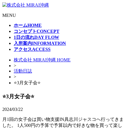
MENU
ホーム
HOME
コンセプト
CONCEPT
1日の流れ
DAY FLOW
入所案内
INFORMATION
アクセス
ACCESS
株式会社 MIRAI沖縄 HOME
>
活動日誌
>
⭐️3月女子会⭐️
⭐️3月女子会⭐️
2024/03/22
月1回の女子会は買い物支援IN具志川ジャスコへ行ってきま
した。 1人500円の予算で予算以内で好きな物を買って楽し