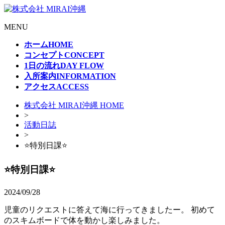
MENU
ホーム
HOME
コンセプト
CONCEPT
1日の流れ
DAY FLOW
入所案内
INFORMATION
アクセス
ACCESS
株式会社 MIRAI沖縄 HOME
>
活動日誌
>
⭐️特別日課⭐️
⭐️特別日課⭐️
2024/09/28
児童のリクエストに答えて海に行ってきましたー。 初めて
のスキムボードで体を動かし楽しみました。