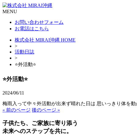
MENU
お問い合わせフォーム
お電話はこちら
株式会社 MIRAI沖縄 HOME
>
活動日誌
>
⭐️外活動⭐️
⭐️外活動⭐️
2024/06/11
梅雨入って中々外活動が出来ず晴れた日は 思いっきり体を動
« 前のページ
後のページ »
子供たち、ご家族に寄り添う
未来へのステップを共に。